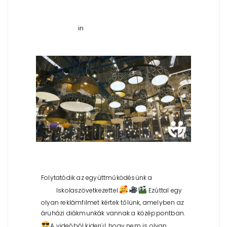
in
REKLÁMFILMEK
Folytatódik az együttműködésünk a
Meló-Diák
Iskolaszövetkezettel.
Ezúttal egy
Pécs
olyan reklámfilmet kértek tőlünk, amelyben az
áruházi diákmunkák vannak a középpontban.
A videóból kiderül, hogy nem is olyan