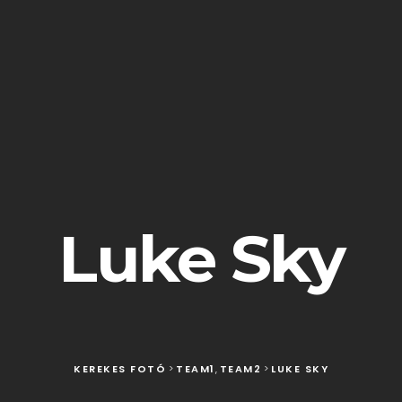
Luke Sky
KEREKES FOTÓ
>
TEAM1
,
TEAM2
>
LUKE SKY