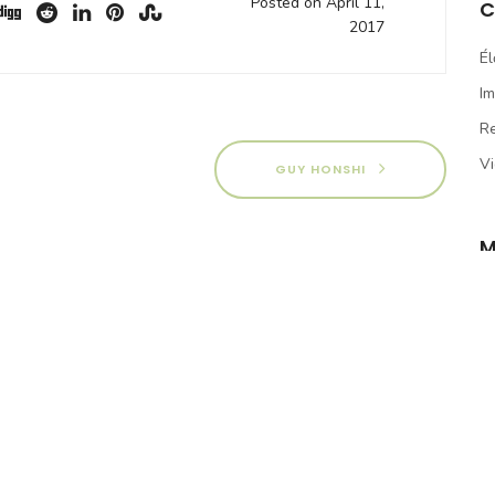
Posted on April 11,
C
2017
Él
Im
R
Vi
GUY HONSHI
M
Lo
En
C
W