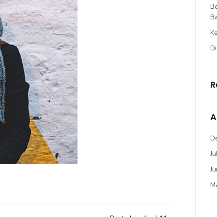
B
B
Ke
Di
R
A
D
Ju
J
M