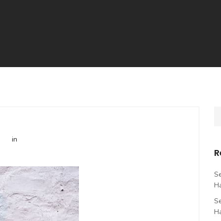
in
R
Se
H
Se
H