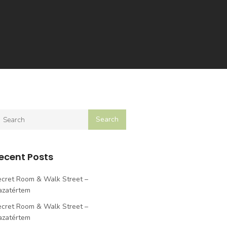
ecent Posts
cret Room & Walk Street –
azatértem
cret Room & Walk Street –
azatértem