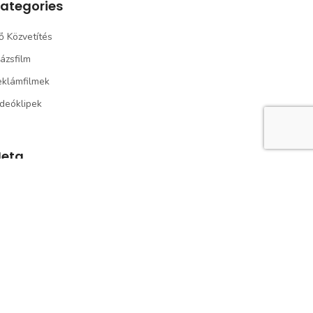
ategories
ő Közvetítés
ázsfilm
eklámfilmek
deóklipek
eta
g In
tries Feed
omments Feed
ordPress.org