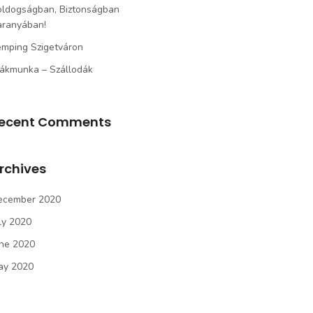
oldogságban, Biztonságban
aranyában!
mping Szigetváron
ákmunka – Szállodák
ecent Comments
rchives
ecember 2020
ly 2020
une 2020
ay 2020